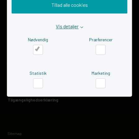
Iværksætter
Tillad alle cookies
​Virksomhed
Events
Vis detaljer
Nyttige links
Links for iværksættere​
Nødvendig
Præferencer
Links for virksomheder
Virksomhedscases
Tilmeld dig nyhedsbrevet her
Nødvendig
Præferencer
Statistik
Marketing
GDPR og tilgængelighedserklæring
Cookiepolitik
Statistik
Marketing
Privatlivspolitik
Tilgængelighedserklæring
Sitemap