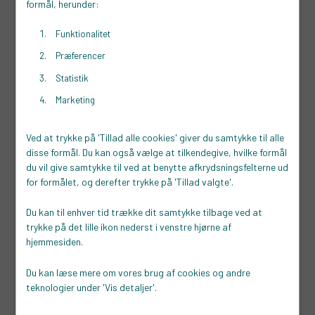
iværksætter. Det kan dreje sig om hjælp til f.eks.
formål, herunder:
Funktionalitet
Udarbejdelse af kvalificeret forretningsplan
Præferencer
Udarbejdelse af budget
Statistik
Vejledning vedrørende skat og moms
Marketing
Udformning og forståelse af lejekontrakter og
samhandelsaftaler
Ved at trykke på 'Tillad alle cookies' giver du samtykke til alle
Vejledning om beskyttelse af produktidéer og registrering
disse formål. Du kan også vælge at tilkendegive, hvilke formål
af varemærker
du vil give samtykke til ved at benytte afkrydsningsfelterne ud
for formålet, og derefter trykke på 'Tillad valgte'.
Vejledning vedrørende salg, markedsføring og hjemmeside.
Du kan til enhver tid trække dit samtykke tilbage ved at
Hvem kan søge?
trykke på det lille ikon nederst i venstre hjørne af
hjemmesiden.
Målgruppen er iværksættere – lige før og efter start. Der er
særligt fokus på iværksættere inden for
Du kan læse mere om vores brug af cookies og andre
håndværksbranchen, servicesektoren o.lign.
teknologier under 'Vis detaljer'.
Hvad koster det?