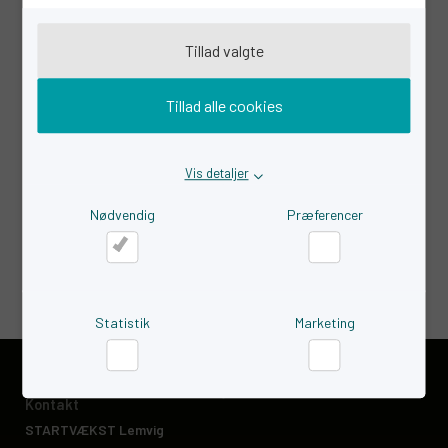
Rådgivning under et ErhvervsPas er finansieret af lokale,
Tillad valgte
private rådgivere og Lemvig Kommune.
Rådgivningen er derfor gratis for iværksætteren.
Tillad alle cookies
Hvordan søger man?
Lemvig ErhvervsPas administreres af STARTVÆKST
Vis detaljer
Lemvig. Kontakt konsulent Gert Løkke Leth på tlf. 20 78 74
95 eller på mail
gle@startvaekst-lemvig.dk
for at høre
Nødvendig
Præferencer
mere.
Nødvendig
Præferencer
Statistik
Marketing
Statistik
Marketing
Kontakt
STARTVÆKST Lemvig