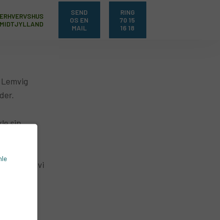
SEND
RING
ERHVERVSHUS
OS EN
70 15
MIDTJYLLAND
MAIL
16 18
 Lemvig
der.
le sin
n forskel.
mle
g hør hvad vi