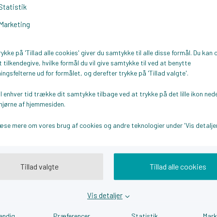
Statistik
ka IT her
Marketing
rykke på 'Tillad alle cookies' giver du samtykke til alle disse formål. Du kan
rvice, Thyborøn casen her
 tilkendegive, hvilke formål du vil give samtykke til ved at benytte
ingsfelterne ud for formålet, og derefter trykke på 'Tillad valgte'.
il enhver tid trække dit samtykke tilbage ved at trykke på det lille ikon nede
OM Gumm casen her
hjørne af hjemmesiden.
æse mere om vores brug af cookies og andre teknologier under 'Vis detaljer
Tillad valgte
Tillad alle cookies
Vis detaljer
 os
Nyttige links
endig
Præferencer
Statistik
Mark