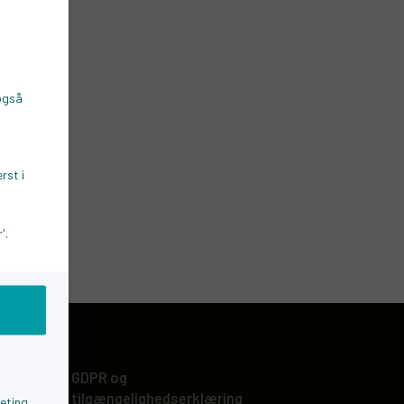
 også
rst i
'.
GDPR og
tilgængelighedserklæring
eting