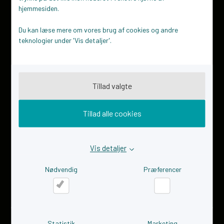
​Virksomhed
hjemmesiden.
Events
Du kan læse mere om vores brug af cookies og andre
Nyttige links
teknologier under 'Vis detaljer'.
Links for iværksættere​
Links for virksomheder
Virksomhedscases
Tilmeld dig nyhedsbrevet her
Tillad valgte
GDPR og tilgængelighedserklæring
Tillad alle cookies
Cookiepolitik
Privatlivspolitik
Tilgængelighedserklæring
Vis detaljer
Nødvendig
Præferencer
Nødvendig
Præferencer
Sitemap
Statistik
Marketing