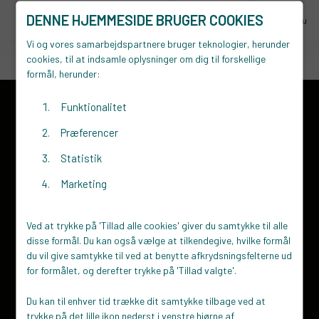
DENNE HJEMMESIDE BRUGER COOKIES
menu
Menu
Ring 70 15 16 18
Vi og vores samarbejdspartnere bruger teknologier, herunder
cookies, til at indsamle oplysninger om dig til forskellige
formål, herunder:
Funktionalitet
Kontakt
Præferencer
STARTVÆKST Lemvig
Statistik
Synergien
Torvet 4-5
Marketing
7620 Lemvig
70 15 16 18
Ved at trykke på 'Tillad alle cookies' giver du samtykke til alle
Send os en mail
disse formål. Du kan også vælge at tilkendegive, hvilke formål
du vil give samtykke til ved at benytte afkrydsningsfelterne ud
Om os
for formålet, og derefter trykke på 'Tillad valgte'.
Hvem er vi?
Du kan til enhver tid trække dit samtykke tilbage ved at
Iværksætter
trykke på det lille ikon nederst i venstre hjørne af